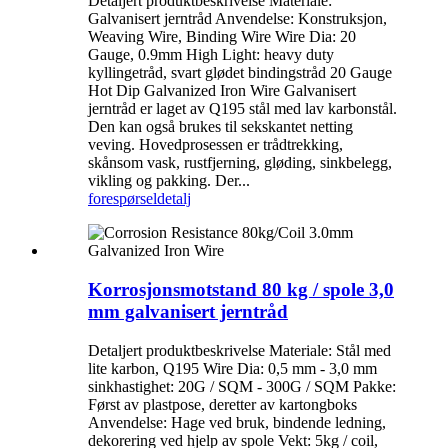
Detaljert produktbeskrivelse Materiale:
Galvanisert jerntråd Anvendelse: Konstruksjon,
Weaving Wire, Binding Wire Wire Dia: 20
Gauge, 0.9mm High Light: heavy duty
kyllingetråd, svart glødet bindingstråd 20 Gauge
Hot Dip Galvanized Iron Wire Galvanisert
jerntråd er laget av Q195 stål med lav karbonstål.
Den kan også brukes til sekskantet netting
veving. Hovedprosessen er trådtrekking,
skånsom vask, rustfjerning, gløding, sinkbelegg,
vikling og pakking. Der...
forespørsel
detalj
Korrosjonsmotstand 80 kg / spole 3,0
mm galvanisert jerntråd
Detaljert produktbeskrivelse Materiale: Stål med
lite karbon, Q195 Wire Dia: 0,5 mm - 3,0 mm
sinkhastighet: 20G / SQM - 300G / SQM Pakke:
Først av plastpose, deretter av kartongboks
Anvendelse: Hage ved bruk, bindende ledning,
dekorering ved hjelp av spole Vekt: 5kg / coil,