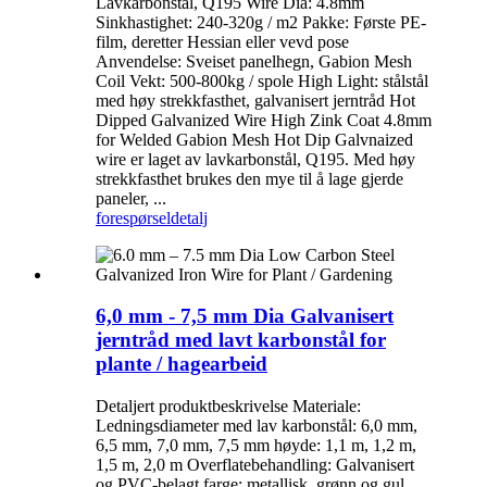
Lavkarbonstål, Q195 Wire Dia: 4.8mm
Sinkhastighet: 240-320g / m2 Pakke: Første PE-
film, deretter Hessian eller vevd pose
Anvendelse: Sveiset panelhegn, Gabion Mesh
Coil Vekt: 500-800kg / spole High Light: stålstål
med høy strekkfasthet, galvanisert jerntråd Hot
Dipped Galvanized Wire High Zink Coat 4.8mm
for Welded Gabion Mesh Hot Dip Galvnaized
wire er laget av lavkarbonstål, Q195. Med høy
strekkfasthet brukes den mye til å lage gjerde
paneler, ...
forespørsel
detalj
6,0 mm - 7,5 mm Dia Galvanisert
jerntråd med lavt karbonstål for
plante / hagearbeid
Detaljert produktbeskrivelse Materiale:
Ledningsdiameter med lav karbonstål: 6,0 mm,
6,5 mm, 7,0 mm, 7,5 mm høyde: 1,1 m, 1,2 m,
1,5 m, 2,0 m Overflatebehandling: Galvanisert
og PVC-belagt farge: metallisk, grønn og gul