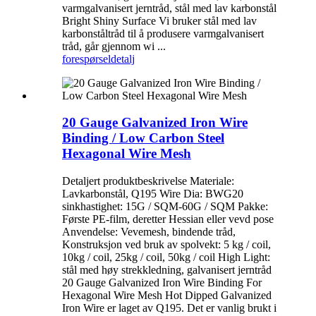
varmgalvanisert jerntråd, stål med lav karbonstål
Bright Shiny Surface Vi bruker stål med lav
karbonståltråd til å produsere varmgalvanisert
tråd, går gjennom wi ...
forespørsel
detalj
20 Gauge Galvanized Iron Wire
Binding / Low Carbon Steel
Hexagonal Wire Mesh
Detaljert produktbeskrivelse Materiale:
Lavkarbonstål, Q195 Wire Dia: BWG20
sinkhastighet: 15G / SQM-60G / SQM Pakke:
Første PE-film, deretter Hessian eller vevd pose
Anvendelse: Vevemesh, bindende tråd,
Konstruksjon ved bruk av spolvekt: 5 kg / coil,
10kg / coil, 25kg / coil, 50kg / coil High Light:
stål med høy strekkledning, galvanisert jerntråd
20 Gauge Galvanized Iron Wire Binding For
Hexagonal Wire Mesh Hot Dipped Galvanized
Iron Wire er laget av Q195. Det er vanlig brukt i