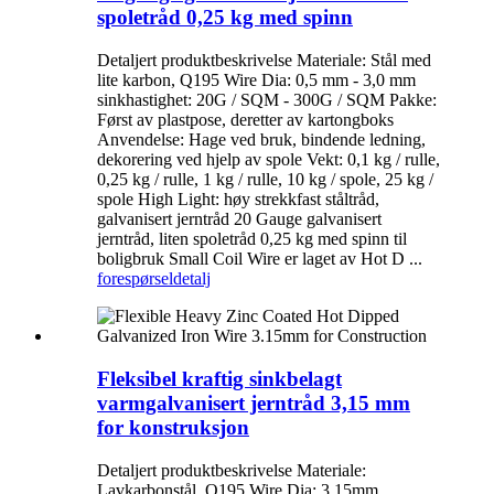
spoletråd 0,25 kg med spinn
Detaljert produktbeskrivelse Materiale: Stål med
lite karbon, Q195 Wire Dia: 0,5 mm - 3,0 mm
sinkhastighet: 20G / SQM - 300G / SQM Pakke:
Først av plastpose, deretter av kartongboks
Anvendelse: Hage ved bruk, bindende ledning,
dekorering ved hjelp av spole Vekt: 0,1 kg / rulle,
0,25 kg / rulle, 1 kg / rulle, 10 kg / spole, 25 kg /
spole High Light: høy strekkfast ståltråd,
galvanisert jerntråd 20 Gauge galvanisert
jerntråd, liten spoletråd 0,25 kg med spinn til
boligbruk Small Coil Wire er laget av Hot D ...
forespørsel
detalj
Fleksibel kraftig sinkbelagt
varmgalvanisert jerntråd 3,15 mm
for konstruksjon
Detaljert produktbeskrivelse Materiale:
Lavkarbonstål, Q195 Wire Dia: 3.15mm