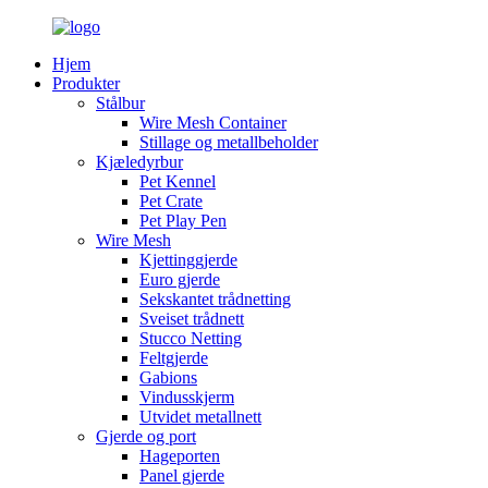
Hjem
Produkter
Stålbur
Wire Mesh Container
Stillage og metallbeholder
Kjæledyrbur
Pet Kennel
Pet Crate
Pet Play Pen
Wire Mesh
Kjettinggjerde
Euro gjerde
Sekskantet trådnetting
Sveiset trådnett
Stucco Netting
Feltgjerde
Gabions
Vindusskjerm
Utvidet metallnett
Gjerde og port
Hageporten
Panel gjerde