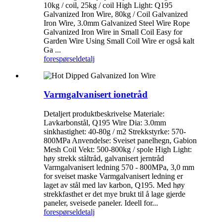
10kg / coil, 25kg / coil High Light: Q195
Galvanized Iron Wire, 80kg / Coil Galvanized
Iron Wire, 3.0mm Galvanized Steel Wire Rope
Galvanized Iron Wire in Small Coil Easy for
Garden Wire Using Small Coil Wire er også kalt
Ga ...
forespørsel
detalj
Varmgalvanisert ionetråd
Detaljert produktbeskrivelse Materiale:
Lavkarbonstål, Q195 Wire Dia: 3.0mm
sinkhastighet: 40-80g / m2 Strekkstyrke: 570-
800MPa Anvendelse: Sveiset panelhegn, Gabion
Mesh Coil Vekt: 500-800kg / spole High Light:
høy strekk ståltråd, galvanisert jerntråd
Varmgalvanisert ledning 570 - 800MPa, 3,0 mm
for sveiset maske Varmgalvanisert ledning er
laget av stål med lav karbon, Q195. Med høy
strekkfasthet er det mye brukt til å lage gjerde
paneler, sveisede paneler. Ideell for...
forespørsel
detalj