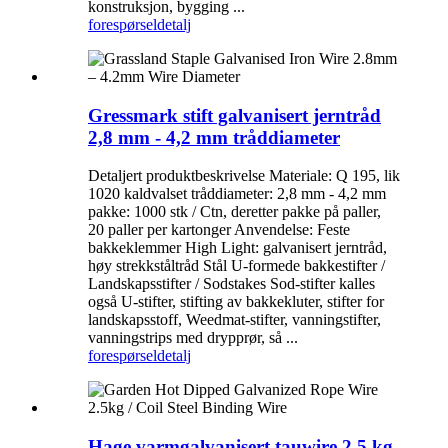
konstruksjon, bygging ...
forespørsel
detalj
Gressmark stift galvanisert jerntråd
2,8 mm - 4,2 mm tråddiameter
Detaljert produktbeskrivelse Materiale: Q 195, lik
1020 kaldvalset tråddiameter: 2,8 mm - 4,2 mm
pakke: 1000 stk / Ctn, deretter pakke på paller,
20 paller per kartonger Anvendelse: Feste
bakkeklemmer High Light: galvanisert jerntråd,
høy strekkståltråd Stål U-formede bakkestifter /
Landskapsstifter / Sodstakes Sod-stifter kalles
også U-stifter, stifting av bakkekluter, stifter for
landskapsstoff, Weedmat-stifter, vanningstifter,
vanningstrips med drypprør, så ...
forespørsel
detalj
Hage varmgalvanisert tauwire 2,5 kg