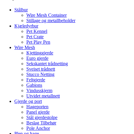
Stålbur
Wire Mesh Container
Stillage og metallbeholder
Kjæledyrbur
Pet Kennel
Pet Crate
Pet Play Pen
Wire Mesh
Kjettinggjerde
Euro gjerde
Sekskantet trådnetting
Sveiset trådnett
Stucco Netting
Feltgjerde
Gabions
Vindusskjerm
Utvidet metallnett
Gjerde og port
Hageporten
Panel gjerde
Stål gjerdestolpe
Beslag Tilbehør
Pole Anchor
Plen og hage