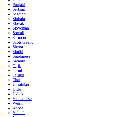
Punjabi
Serbian
Sesotho
Sinhala
Slovak
Slovenian
Somali
Samoan
Scots Gaelic
Shona
Sindhi
Sundanese
Swahili
Tajik
Tamil
Telugu
Thai
Ukrainian
Urdu
Uzbek
Vietnamese
Welsh
Xhosa
Yiddish