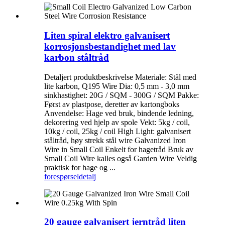
Liten spiral elektro galvanisert
korrosjonsbestandighet med lav
karbon ståltråd
Detaljert produktbeskrivelse Materiale: Stål med
lite karbon, Q195 Wire Dia: 0,5 mm - 3,0 mm
sinkhastighet: 20G / SQM - 300G / SQM Pakke:
Først av plastpose, deretter av kartongboks
Anvendelse: Hage ved bruk, bindende ledning,
dekorering ved hjelp av spole Vekt: 5kg / coil,
10kg / coil, 25kg / coil High Light: galvanisert
ståltråd, høy strekk stål wire Galvanized Iron
Wire in Small Coil Enkelt for hagetråd Bruk av
Small Coil Wire kalles også Garden Wire Veldig
praktisk for hage og ...
forespørsel
detalj
20 gauge galvanisert jerntråd liten