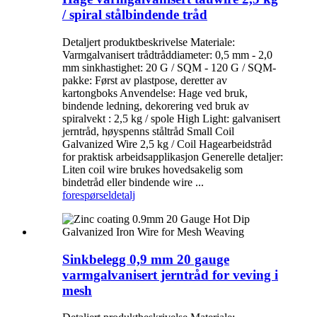
/ spiral stålbindende tråd
Detaljert produktbeskrivelse Materiale:
Varmgalvanisert trådtråddiameter: 0,5 mm - 2,0
mm sinkhastighet: 20 G / SQM - 120 G / SQM-
pakke: Først av plastpose, deretter av
kartongboks Anvendelse: Hage ved bruk,
bindende ledning, dekorering ved bruk av
spiralvekt : 2,5 kg / spole High Light: galvanisert
jerntråd, høyspenns ståltråd Small Coil
Galvanized Wire 2,5 kg / Coil Hagearbeidstråd
for praktisk arbeidsapplikasjon Generelle detaljer:
Liten coil wire brukes hovedsakelig som
bindetråd eller bindende wire ...
forespørsel
detalj
Sinkbelegg 0,9 mm 20 gauge
varmgalvanisert jerntråd for veving i
mesh