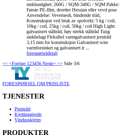
sinkhastighet: 260G / SQM-340G / SQM Pakke:
Første PE-film, deretter Hessian eller vevd pose
Anvendelse: Vevemesh, bindende tråd,
Konstruksjon ved bruk av spolvekt: 5 kg / coil,
10kg / coil, 25kg / coil, 50kg / coil High Light:
galvanisert ståltråd, høy strekk ståltråd Tung
sinkbelagt Fleksibel varmgalvanisert jerntråd
3,15 mm for konstruksjon Galvanisert wire
varmforsinket og galvanisert ir ...
forespørsel
detalj
<<
<Forrige
1
2
3
4
5
6
Neste>
>>
Side 3/6
FORESPØRSEL OM PRISLISTE
TJENESTER
Piggtråd
Kjettinggjerde
Vindusskjerm
PRODUKTER