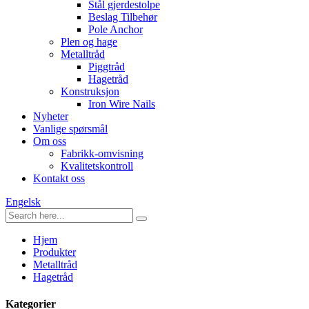
Stål gjerdestolpe
Beslag Tilbehør
Pole Anchor
Plen og hage
Metalltråd
Piggtråd
Hagetråd
Konstruksjon
Iron Wire Nails
Nyheter
Vanlige spørsmål
Om oss
Fabrikk-omvisning
Kvalitetskontroll
Kontakt oss
Engelsk
Hjem
Produkter
Metalltråd
Hagetråd
Kategorier