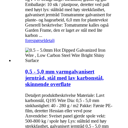
Emballasje: 10 stk / plastpose, deretter ved pall
med høyt lys: ståltråd med høy strekkfasthet,
galvanisert jerntråd Tomatramme galvanisert for
plante- og hagearbeid, 6,0 mm for plantevekst
Generell beskrivelse: Tomatramme kalles også
Garden Frame, den er laget av stål med lite
karbon ...
forespørsel
detalj
0,5 - 5,0 mm varmgalvanisert
jerntråd, stål med lav karbonstål,
skinnende overflate
Detaljert produktbeskrivelse Materiale: Lavt
karbonstål, Q195 Wire Dia: 0,5 - 5,0 mm
sinkhastighet: 40 - 280 g / m2 Pakke: Første PE-
film, deretter Hessian eller vevd pose
Anvendelse: Sveiset panel gjerde spole vekt:
500-800 kg / spole høy Lys: ståltråd med høy
strekkfasthet, galvanisert jerntråd 0,5 - 5,0 mm